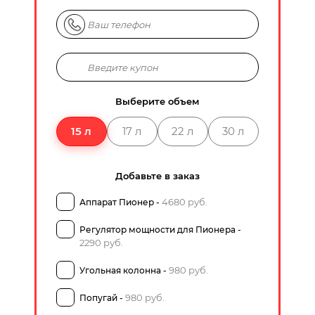
Выберите объем
15 л
17 л
22 л
30 л
Добавьте в заказ
4680 руб.
Аппарат Пионер -
Регулятор мощности для Пионера -
2290 руб.
980 руб.
Угольная колонна -
980 руб.
Попугай -