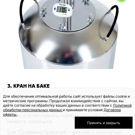
3. КРАН НА БАКЕ
Для обеспечения оптимальной работы сайт использует файлы cookie и
У аналогов "Славянки Премиум" перегонный куб
метрические программы. Продолжая взаимодействие с сайтом, вы
без крана для слива барды. Чтобы слить
даёте согласие на обработку ваших данных в соответствии с
Политикой
кипящую брагу, придется снимать аппарат с
обработки персональных данных
и принимаете условия
Договора
оферты
.
плиты и откручивать горячую крышку. Вы
можете обжечься.
Принять и закрыть
Бак "Славянки Премиум" - версия с изогнутым